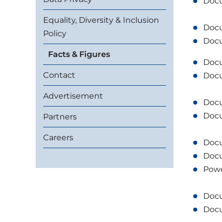
Doc
Equality, Diversity & Inclusion
Doc
Policy
Doc
Facts & Figures
Doc
Contact
Doc
Advertisement
Doc
Doc
Partners
Careers
Doc
Doc
Powe
Doc
Doc