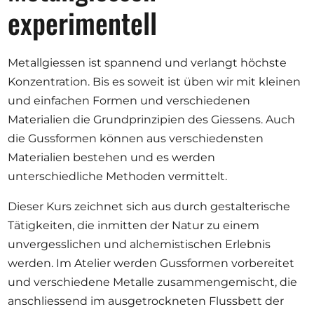
Opportunities
experimentell
Metallgiessen ist spannend und verlangt höchste
Konzentration. Bis es soweit ist üben wir mit kleinen
Become a member
und einfachen Formen und verschiedenen
Artists
Materialien die Grundprinzipien des Giessens. Auch
About us
die Gussformen können aus verschiedensten
Materialien bestehen und es werden
Donate
unterschiedliche Methoden vermittelt.
Partners
Dieser Kurs zeichnet sich aus durch gestalterische
Help
Tätigkeiten, die inmitten der Natur zu einem
Contact
unvergesslichen und alchemistischen Erlebnis
werden. Im Atelier werden Gussformen vorbereitet
und verschiedene Metalle zusammengemischt, die
anschliessend im ausgetrockneten Flussbett der