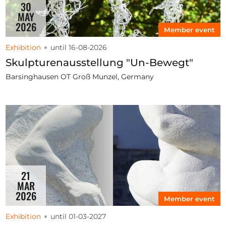
30
MAY
2026
Member event
Exhibition
until 16-08-2026
Skulpturenausstellung "Un-Bewegt"
Barsinghausen OT Groß Munzel, Germany
21
MAR
2026
Member event
Exhibition
until 01-03-2027