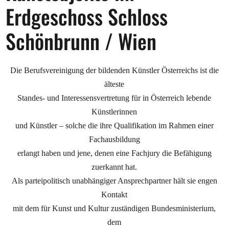
Opportunities
Erdgeschoss Schloss
Schönbrunn / Wien
Become a member
Die Berufsvereinigung der bildenden Künstler Österreichs ist die
Artists
älteste
Standes- und Interessensvertretung für in Österreich lebende
About us
Künstlerinnen
Donate
und Künstler – solche die ihre Qualifikation im Rahmen einer
Partners
Fachausbildung
erlangt haben und jene, denen eine Fachjury die Befähigung
Help
zuerkannt hat.
Contact
Als parteipolitisch unabhängiger Ansprechpartner hält sie engen
Kontakt
mit dem für Kunst und Kultur zuständigen Bundesministerium,
dem