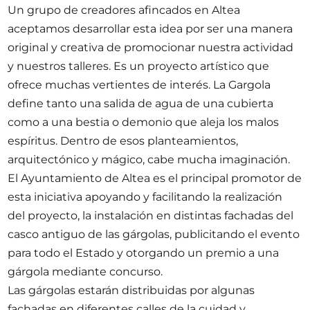
Opportunities
Un grupo de creadores afincados en Altea
aceptamos desarrollar esta idea por ser una manera
original y creativa de promocionar nuestra actividad
y nuestros talleres. Es un proyecto artístico que
ofrece muchas vertientes de interés. La Gargola
Become a member
define tanto una salida de agua de una cubierta
Artists
como a una bestia o demonio que aleja los malos
About us
espíritus. Dentro de esos planteamientos,
arquitectónico y mágico, cabe mucha imaginación.
Donate
El Ayuntamiento de Altea es el principal promotor de
Partners
esta iniciativa apoyando y facilitando la realización
Help
del proyecto, la instalación en distintas fachadas del
Contact
casco antiguo de las gárgolas, publicitando el evento
para todo el Estado y otorgando un premio a una
gárgola mediante concurso.
Las gárgolas estarán distribuidas por algunas
fachadas en diferentes calles de la cuidad y