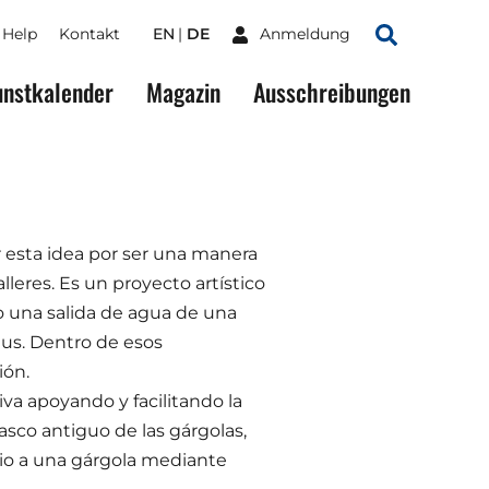
Help
Kontakt
EN
DE
Anmeldung
Suchen
nstkalender
Magazin
Ausschreibungen
 esta idea por ser una manera
lleres. Es un proyecto artístico
o una salida de agua de una
tus. Dentro de esos
ión.
iva apoyando y facilitando la
casco antiguo de las gárgolas,
io a una gárgola mediante