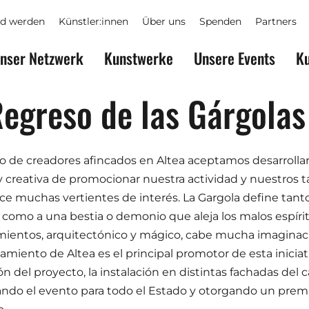
ed werden
Künstler:innen
Über uns
Spenden
Partners
nser Netzwerk
Kunstwerke
Unsere Events
Ku
Regreso de las Gárgolas
 de creadores afincados en Altea aceptamos desarrollar
 y creativa de promocionar nuestra actividad y nuestros ta
ce muchas vertientes de interés. La Gargola define tant
 como a una bestia o demonio que aleja los malos espíri
ientos, arquitectónico y mágico, cabe mucha imaginac
amiento de Altea es el principal promotor de esta iniciat
ión del proyecto, la instalación en distintas fachadas del 
ando el evento para todo el Estado y otorgando un prem