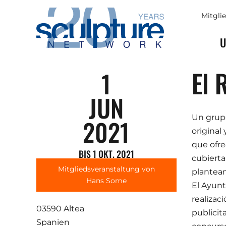
Skip to main content
Mitgli
U
El 
1
JUN
Un grupo
2021
original
que ofre
BIS 1 OKT. 2021
cubierta
Mitgliedsveranstaltung von
planteam
Hans Some
El Ayunt
realizac
03590 Altea
publicit
Spanien