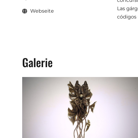
concurso
Las gárg
Webseite
códigos 
Galerie