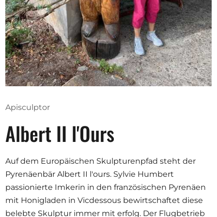
Opportunities
Become a member
Artists
About us
Apisculptor
Donate
Albert II l'Ours
Partners
Help
Auf dem Europäischen Skulpturenpfad steht der
Contact
Pyrenäenbär Albert II l'ours. Sylvie Humbert
passionierte Imkerin in den französischen Pyrenäen
mit Honigladen in Vicdessous bewirtschaftet diese
belebte Skulptur immer mit erfolg. Der Flugbetrieb