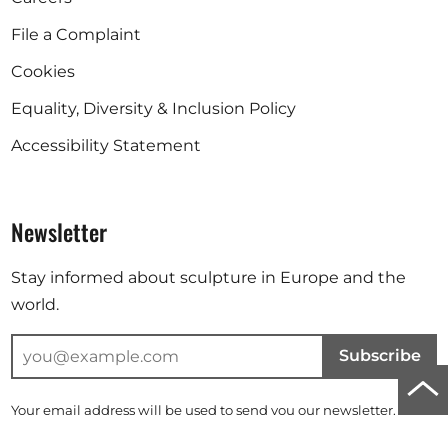
File a Complaint
Cookies
Equality, Diversity & Inclusion Policy
Accessibility Statement
Newsletter
Stay informed about sculpture in Europe and the
world.
Subscribe
Scro
Your email address will be used to send you our newsletter. For
to
further information, please refer to our
privacy policy
.