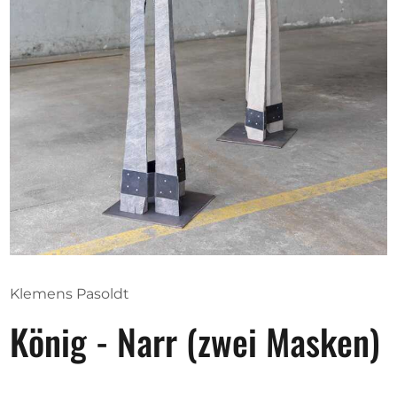
Opportunities
Become a member
Artists
About us
Donate
Partners
Help
Klemens Pasoldt
Contact
König - Narr (zwei Masken)