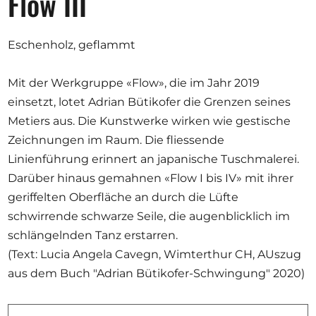
Flow III
Opportunities
Eschenholz, geflammt
Mit der Werkgruppe «Flow», die im Jahr 2019
Become a member
einsetzt, lotet Adrian Bütikofer die Grenzen seines
Artists
Metiers aus. Die Kunstwerke wirken wie gestische
About us
Zeichnungen im Raum. Die fliessende
Linienführung erinnert an japanische Tuschmalerei.
Donate
Darüber hinaus gemahnen «Flow I bis IV» mit ihrer
Partners
geriffelten Oberfläche an durch die Lüfte
Help
schwirrende schwarze Seile, die augenblicklich im
schlängelnden Tanz erstarren.
Contact
(Text: Lucia Angela Cavegn, Wimterthur CH, AUszug
aus dem Buch "Adrian Bütikofer-Schwingung" 2020)