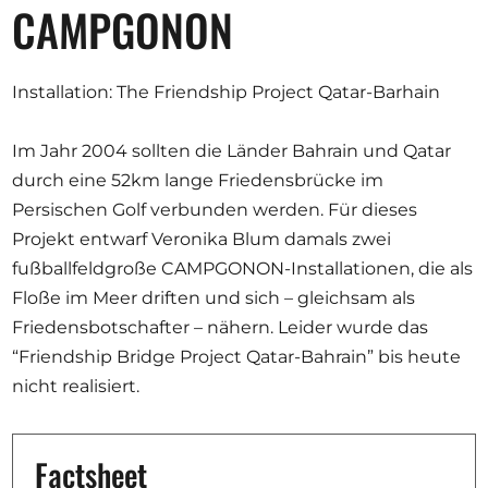
Opportunities
CAMPGONON
Installation: The Friendship Project Qatar-Barhain
Become a member
Im Jahr 2004 sollten die Länder Bahrain und Qatar
Artists
durch eine 52km lange Friedensbrücke im
Persischen Golf verbunden werden. Für dieses
About us
Projekt entwarf Veronika Blum damals zwei
Donate
fußballfeldgroße CAMPGONON-Installationen, die als
Partners
Floße im Meer driften und sich – gleichsam als
Friedensbotschafter – nähern. Leider wurde das
Help
“Friendship Bridge Project Qatar-Bahrain” bis heute
Contact
nicht realisiert.
Factsheet