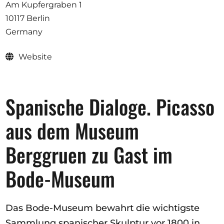
Opportunities
Am Kupfergraben 1
10117 Berlin
Germany
Website
Become a member
Artists
Spanische Dialoge. Picasso
About us
Donate
aus dem Museum
Partners
Berggruen zu Gast im
Help
Contact
Bode-Museum
Das Bode-Museum bewahrt die wichtigste
Sammlung spanischer Skulptur vor 1800 in