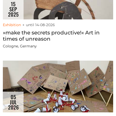
15
SEP
2025
Exhibition
until 14-08-2026
»make the secrets productive!« Art in
times of unreason
Cologne, Germany
05
JUL
2026