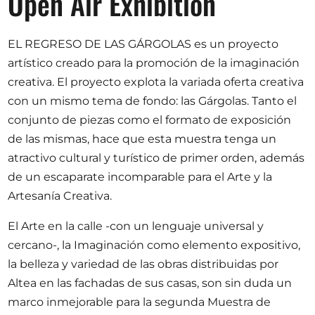
Open Air Exhibition
Opportunities
EL REGRESO DE LAS GÁRGOLAS es un proyecto
artístico creado para la promoción de la imaginación
creativa. El proyecto explota la variada oferta creativa
Become a member
con un mismo tema de fondo: las Gárgolas. Tanto el
Artists
conjunto de piezas como el formato de exposición
About us
de las mismas, hace que esta muestra tenga un
atractivo cultural y turístico de primer orden, además
Donate
de un escaparate incomparable para el Arte y la
Partners
Artesanía Creativa.
Help
El Arte en la calle -con un lenguaje universal y
Contact
cercano-, la Imaginación como elemento expositivo,
la belleza y variedad de las obras distribuidas por
Altea en las fachadas de sus casas, son sin duda un
marco inmejorable para la segunda Muestra de