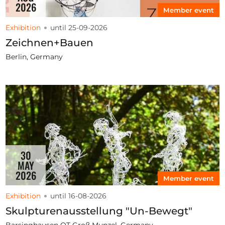
2026
Member event
Exhibition
until 25-09-2026
Zeichnen+Bauen
Berlin, Germany
30
MAY
2026
Member event
Exhibition
until 16-08-2026
Skulpturenausstellung "Un-Bewegt"
Barsinghausen OT Groß Munzel, Germany