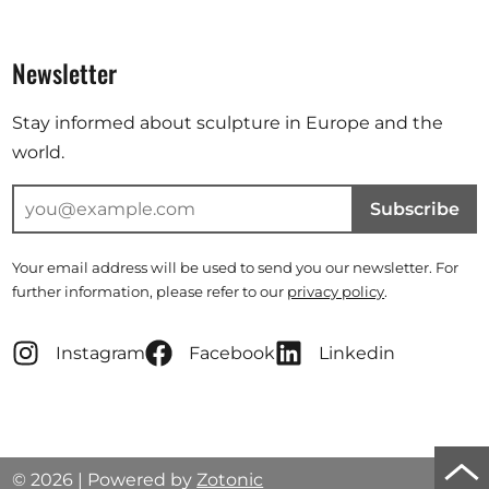
Newsletter
Stay informed about sculpture in Europe and the
world.
Subscribe
Your email address will be used to send you our newsletter. For
further information, please refer to our
privacy policy
.
Instagram
Facebook
Linkedin
Scro
© 2026 | Powered by
Zotonic