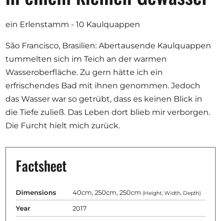
Opportunities
ein Erlenstamm - 10 Kaulquappen
São Francisco, Brasilien: Abertausende Kaulquappen
tummelten sich im Teich an der warmen
Become a member
Wasseroberfläche. Zu gern hätte ich ein
Artists
erfrischendes Bad mit ihnen genommen. Jedoch
About us
das Wasser war so getrübt, dass es keinen Blick in
die Tiefe zuließ. Das Leben dort blieb mir verborgen.
Donate
Die Furcht hielt mich zurück.
Partners
Help
Factsheet
Contact
Dimensions
40cm, 250cm, 250cm
(Height, Width, Depth)
Year
2017