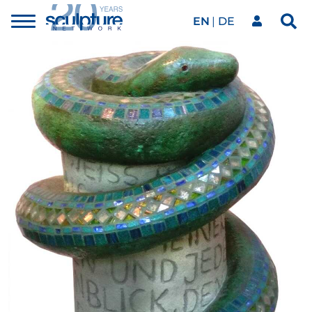
EN
DE
Toggle
Sea
menu
Our network
Skip to main content
Artworks
Our events
Art agenda
Magazine