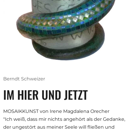
Opportunities
Become a member
Artists
About us
Donate
Partners
Berndt Schweizer
Help
IM HIER UND JETZT
Contact
MOSAIKKUNST von Irene Magdalena Orecher
"Ich weiß, dass mir nichts angehört als der Gedanke,
der ungestört aus meiner Seele will fließen und