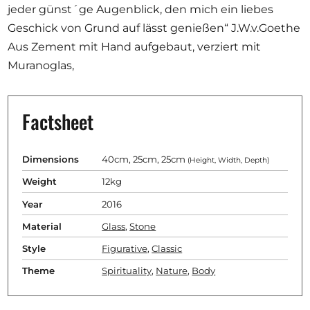
jeder günst´ge Augenblick, den mich ein liebes
Geschick von Grund auf lässt genießen“ J.W.v.Goethe
Aus Zement mit Hand aufgebaut, verziert mit
Muranoglas,
Factsheet
Dimensions
40cm, 25cm, 25cm
(Height, Width, Depth)
Weight
12kg
Year
2016
Material
Glass
,
Stone
Style
Figurative
,
Classic
Theme
Spirituality
,
Nature
,
Body