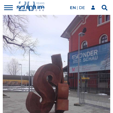
EN
DE
Toggle
Sea
menu
Our network
Skip to main content
Artworks
Our events
Art agenda
Magazine