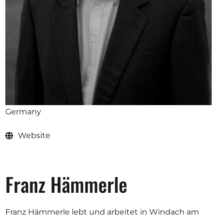
Opportunities
Become a member
Artists
About us
Germany
Donate
Help
Website
Contact
Franz Hämmerle
Franz Hämmerle lebt und arbeitet in Windach am