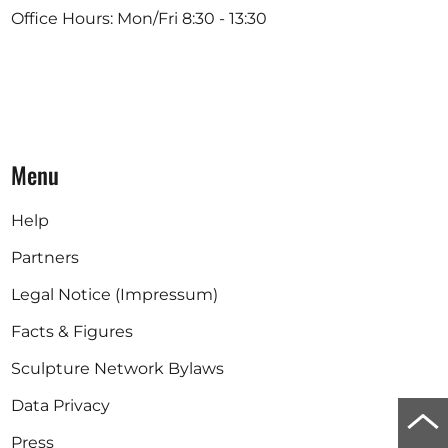
Office Hours: Mon/Fri 8:30 - 13:30
Menu
Help
Partners
Legal Notice (Impressum)
Facts & Figures
Sculpture Network Bylaws
Data Privacy
Scro
Press