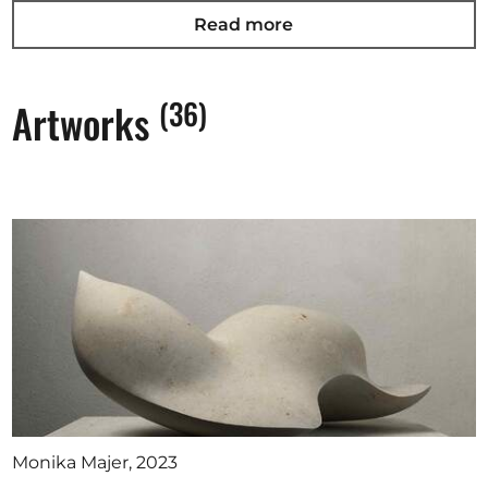
Präsenz erfüllt sind. Vielleicht liegt das daran, dass die
Read more
Bildhauerin ihren Steinen möglichst auf Augenhöhe
begegnet. Stein ist für Majer Bewegung,
(36)
Artworks
Transformation, umgeben von Stille und wäre der
skulpturale Vorgang ein Tanz, der Stein würde
führen. Und die Künstlerin muss das tun, was
Künstlern und Künstlerinnen allgemeinhin am
Schwersten fällt: Sie muss etwas sein lassen,
Unvollkommenes akzeptieren. Bildhauerei ist bei
Majer Prozess, Prozess Loslösung, Loslösung
Erkenntnis."
(Vivien Sigmund, M.A., Stuttgart)
Monika Majer, 2023