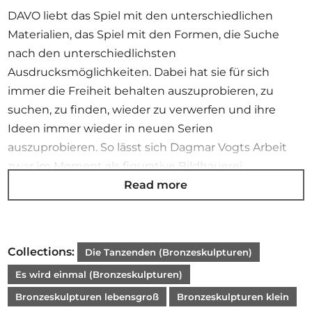
DAVO liebt das Spiel mit den unterschiedlichen
Materialien, das Spiel mit den Formen, die Suche
nach den unterschiedlichsten
Ausdrucksmöglichkeiten. Dabei hat sie für sich
immer die Freiheit behalten auszuprobieren, zu
suchen, zu finden, wieder zu verwerfen und ihre
Ideen immer wieder in neuen Serien
auszuprobieren. So lässt sich Dagmar Vogts Arbeit
zwar im Moment als figurative Bildhauerei
Read more
kategorisieren, ihre Plastiken thematisieren jedoch
nie ausschließlich die Figur und sind daher ebenso
wenig auf die Produktion eines gegenständlichen,
realistischen Abbildes ausgerichtet. Die Künstlerin
Collections:
Die Tanzenden (Bronzeskulpturen)
zitiert in postmoderner Manier diverse Stile und
Es wird einmal (Bronzeskulpturen)
entwickelt dabei ihre ganz eigene Formensprache
aus der Synthese von detailreichen Arbeiten und
Bronzeskulpturen lebensgroß
Bronzeskulpturen klein