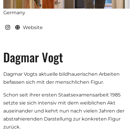
Opportunities
Germany
Website
Become a member
Artists
Dagmar Vogt
About us
Donate
Dagmar Vogts aktuelle bildhauerischen Arbeiten
Partners
befassen sich mit der menschlichen Figur.
Help
Schon seit ihrer ersten Staatsexamensarbeit 1985
Contact
setzte sie sich intensiv mit dem weiblichen Akt
auseinander und kehrt nun nach vielen Jahren der
abstrahierenden Darstellung zur konkreten Figur
zurück.