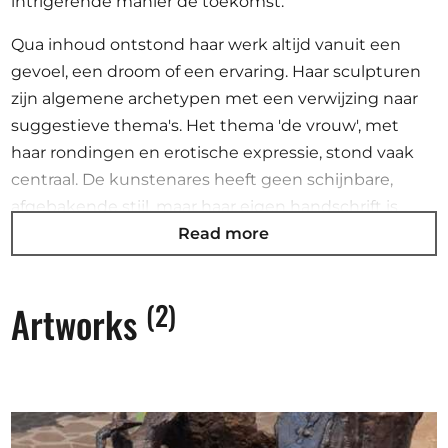
intrigerende manier de toekomst.
Qua inhoud ontstond haar werk altijd vanuit een
gevoel, een droom of een ervaring. Haar sculpturen
zijn algemene archetypen met een verwijzing naar
suggestieve thema's. Het thema 'de vrouw', met
haar rondingen en erotische expressie, stond vaak
centraal. De kunstenares heeft geen schijnbare,
afgebakende stijl, maar haar eigen handschrift is
Read more
altijd herkenbaar in haar creaties. Elke sculptuur
blijkt zichzelf slechts spaarzaam, waardoor ze iets
blootlegt en weergeeft. Hoewel haar functionele taal
(2)
Artworks
figuratief in de strikte zin van het woord is, vibreren
haar sculpturen en blijft het mysterie behouden.
Pauline Verhaert dacht aan beeldhouwkunst aan de
Academie van Kortrijk. Ze zat in de klas met de
beroemde beeldhouwer Kobe. Later gekwalificeerd