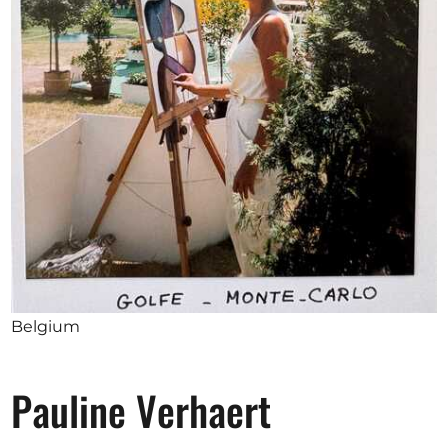
Opportunities
Become a member
Artists
About us
Donate
Partners
Help
Belgium
Contact
Pauline Verhaert