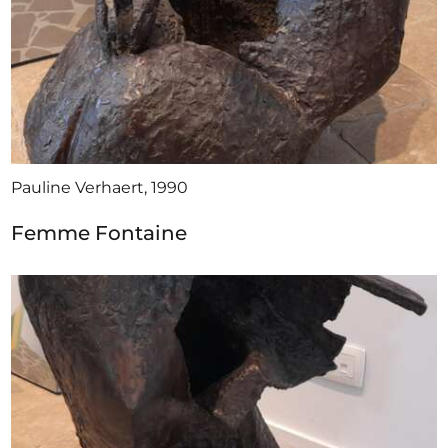
ze zich verder aan de Academie voor Beeldende
Kunsten in Anderlecht. Haar docent, Roland
Monteyne, kleuren haar bronsgieten, en Guy
Leclercq onderwees haar de schilderkunst.
Het oeuvre van Pauline Verhaert bestaat uit
kleisculpturen, bronzen beelden, pastels en
Pauline Verhaert, 1990
schilderijen. Van haar bronzen sculpturen bestaan ​​​​
geen duplicaten. Ze heeft geëxposeerd in Gent,
Femme Fontaine
Brussel, Parijs, Avignon, Montreux, Monte-Carlo,
Evian-les-Bain en Genève.