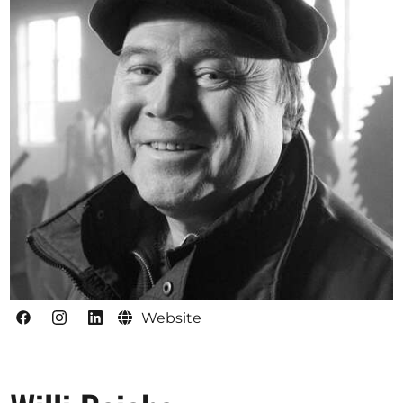
Opportunities
Become a member
Artists
About us
Donate
Partners
Help
Contact
Website