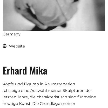
Opportunities
Become a member
Germany
Artists
Website
About us
Donate
Help
Erhard Mika
Contact
Köpfe und Figuren in Raumszenerien
Ich zeige eine Auswahl meiner Skulpturen der
letzten Jahre, die charakteristisch sind für meine
heutige Kunst. Die Grundlage meiner