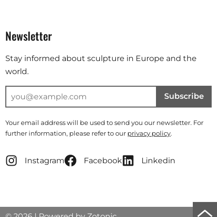
Newsletter
Stay informed about sculpture in Europe and the
world.
Subscribe
Your email address will be used to send you our newsletter. For
further information, please refer to our
privacy policy
.
Instagram
Facebook
Linkedin
Scro
© 2026 | Powered by
Zotonic