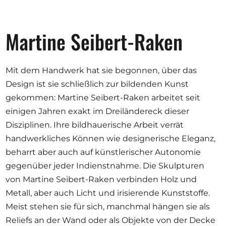
Opportunities
Martine Seibert-Raken
Become a member
Mit dem Handwerk hat sie begonnen, über das
Artists
Design ist sie schließlich zur bildenden Kunst
gekommen: Martine Seibert-Raken arbeitet seit
About us
einigen Jahren exakt im Dreiländereck dieser
Donate
Disziplinen. Ihre bildhauerische Arbeit verrät
Help
handwerkliches Können wie designerische Eleganz,
Contact
beharrt aber auch auf künstlerischer Autonomie
gegenüber jeder Indienstnahme. Die Skulpturen
von Martine Seibert-Raken verbinden Holz und
Metall, aber auch Licht und irisierende Kunststoffe.
Meist stehen sie für sich, manchmal hängen sie als
Reliefs an der Wand oder als Objekte von der Decke