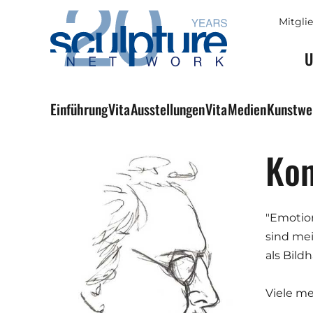
Skip to main content
Mitgli
U
Einführung
Vita
Ausstellungen
Vita
Medien
Kunstw
Kon
"Emotio
sind me
als Bild
Viele m