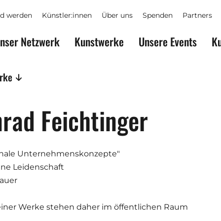
ed werden
Künstler:innen
Über uns
Spenden
Partners
nser Netzwerk
Kunstwerke
Unsere Events
Ku
erke
rad Feichtinger
nale Unternehmenskonzepte"
ine Leidenschaft
hauer
einer Werke stehen daher im öffentlichen Raum