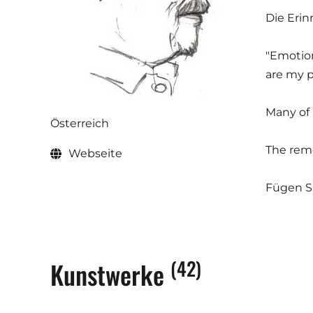
Die Eri
"Emotio
are my p
Many of 
Österreich
The reme
Webseite
Fügen Si
(42)
Kunstwerke