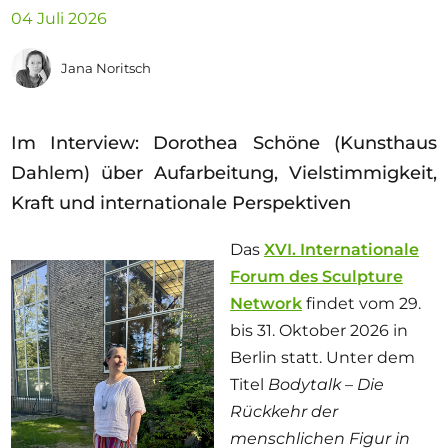
Ausschreibungen
04 Juli 2026
Jana Noritsch
Mitglied werden
Im Interview: Dorothea Schöne (Kunsthaus
Künstler:innen
Dahlem) über Aufarbeitung, Vielstimmigkeit,
Über uns
Kraft und internationale Perspektiven
Spenden
Das
XVI. Internationale
Partners
Forum des Sculpture
Help
Network
findet vom 29.
bis 31. Oktober 2026 in
Kontakt
Berlin statt. Unter dem
Titel
Bodytalk – Die
Rückkehr der
menschlichen Figur in