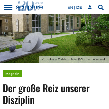
EN
DE
Toggle
Sea
menu
Unser Netzwerk
Skip to main content
Kunstwerke
Unsere Events
Kunsthaus Dahlem. Foto @Gunter Lepkowski
Kunstkalender
Magazin
Der große Reiz unserer
Magazin
Disziplin