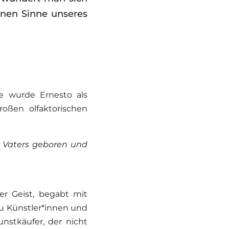
enen Sinne unseres
e wurde Ernesto als
oßen olfaktorischen
s Vaters geboren und
er Geist, begabt mit
zu Künstler*innen und
nstkäufer, der nicht