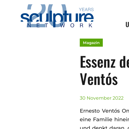
Skip to main content
U
Magazin
Essenz d
Ventós
30 November 2022
Ernesto Ventós Om
eine Familie hinei
und denkt daran, 