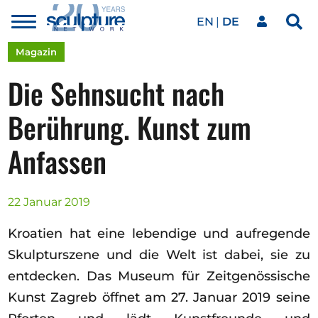
EN
DE
Toggle
Sea
menu
Unser Netzwerk
Skip to main content
Magazin
Die Sehnsucht nach
Kunstwerke
Berührung. Kunst zum
Anfassen
Unsere Events
22 Januar 2019
Kunstkalender
Kroatien hat eine lebendige und aufregende
Skulpturszene und die Welt ist dabei, sie zu
Magazin
entdecken. Das Museum für Zeitgenössische
Kunst Zagreb öffnet am 27. Januar 2019 seine