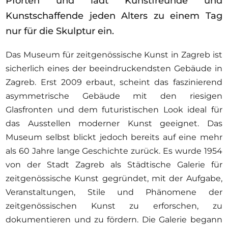
Pforten und lädt Kunstfreunde und
Ausschreibungen
Kunstschaffende jeden Alters zu einem Tag
nur für die Skulptur ein.
Das Museum für zeitgenössische Kunst in Zagreb ist
Mitglied werden
sicherlich eines der beeindruckendsten Gebäude in
Künstler:innen
Zagreb. Erst 2009 erbaut, scheint das faszinierend
asymmetrische Gebäude mit den riesigen
Über uns
Glasfronten und dem futuristischen Look ideal für
Spenden
das Ausstellen moderner Kunst geeignet. Das
Partners
Museum selbst blickt jedoch bereits auf eine mehr
als 60 Jahre lange Geschichte zurück. Es wurde 1954
Help
von der Stadt Zagreb als Städtische Galerie für
Kontakt
zeitgenössische Kunst gegründet, mit der Aufgabe,
Veranstaltungen, Stile und Phänomene der
zeitgenössischen Kunst zu erforschen, zu
dokumentieren und zu fördern. Die Galerie begann