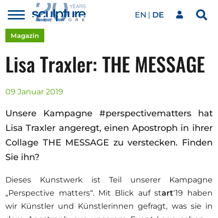
EN
DE
Toggle
Sea
menu
Unser Netzwerk
Skip to main content
Magazin
Lisa Traxler: THE MESSAGE
Kunstwerke
09 Januar 2019
Unsere Events
Unsere Kampagne #perspectivematters hat
Lisa Traxler angeregt, einen Apostroph in ihrer
Collage THE MESSAGE zu verstecken. Finden
Kunstkalender
Sie ihn?
Dieses Kunstwerk ist Teil unserer Kampagne
Magazin
„Perspective matters“. Mit Blick auf st
art
‘19 haben
wir Künstler und Künstlerinnen gefragt, was sie in