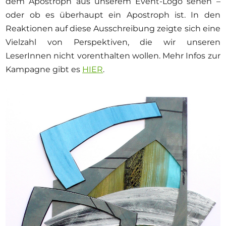
dem Apostroph aus unserem Event-Logo sehen –
Ausschreibungen
oder ob es überhaupt ein Apostroph ist. In den
Reaktionen auf diese Ausschreibung zeigte sich eine
Vielzahl von Perspektiven, die wir unseren
LeserInnen nicht vorenthalten wollen. Mehr Infos zur
Mitglied werden
Kampagne gibt es
HIER
.
Künstler:innen
Über uns
Spenden
Help
Kontakt