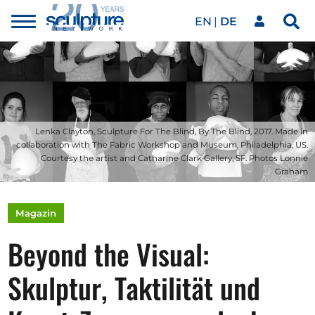
EN
DE
Toggle
Sea
menu
Unser Netzwerk
Skip to main content
Kunstwerke
Lenka Clayton, Sculpture For The Blind, By The Blind, 2017. Made in
collaboration with The Fabric Workshop and Museum, Philadelphia, US.
Unsere Events
Courtesy the artist and Catharine Clark Gallery, SF. Photos Lonnie
Graham
Kunstkalender
Magazin
Beyond the Visual:
Magazin
Skulptur, Taktilität und