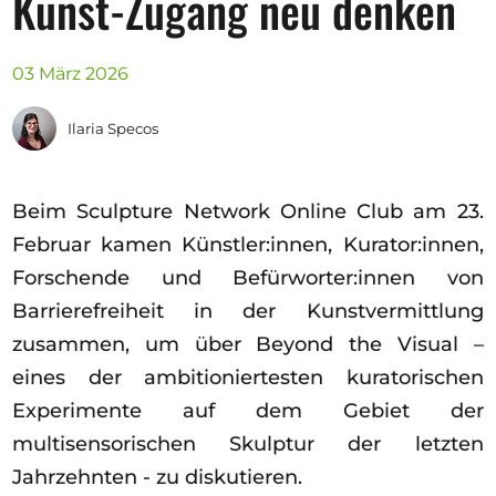
Kunst-Zugang neu denken
Ausschreibungen
03 März 2026
Ilaria Specos
Mitglied werden
Künstler:innen
Beim Sculpture Network Online Club am 23.
Über uns
Februar kamen Künstler:innen, Kurator:innen,
Spenden
Forschende und Befürworter:innen von
Partners
Barrierefreiheit in der Kunstvermittlung
Help
zusammen, um über Beyond the Visual –
Kontakt
eines der ambitioniertesten kuratorischen
Experimente auf dem Gebiet der
multisensorischen Skulptur der letzten
Jahrzehnten - zu diskutieren.