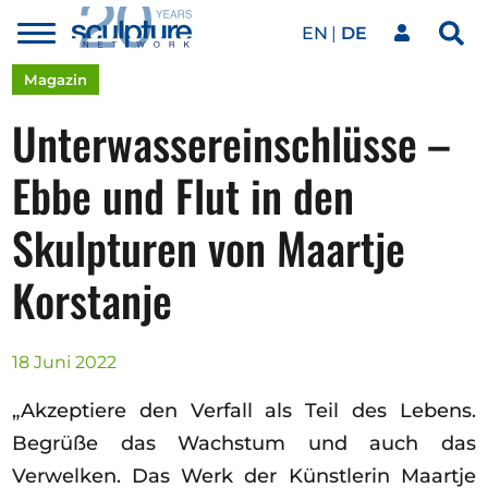
EN
DE
Toggle
Sea
menu
Unser Netzwerk
Skip to main content
Magazin
Unterwassereinschlüsse –
Kunstwerke
Ebbe und Flut in den
Skulpturen von Maartje
Unsere Events
Korstanje
Kunstkalender
18 Juni 2022
Magazin
„Akzeptiere den Verfall als Teil des Lebens.
Begrüße das Wachstum und auch das
Verwelken. Das Werk der Künstlerin Maartje