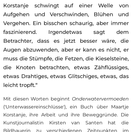
Ausschreibungen
Korstanje schwingt auf einer Welle von
Aufgehen und Verschwinden, Blühen und
Vergehen. Ein bisschen schaurig, aber immer
faszinierend. Irgendetwas sagt dem
Mitglied werden
Betrachter, dass es jetzt besser wäre, die
Künstler:innen
Augen abzuwenden, aber er kann es nicht, er
Über uns
muss die Stümpfe, die Fetzen, die Kieselsteine,
die Knoten betrachten, etwas Zähflüssiges,
Spenden
etwas Drahtiges, etwas Glitschiges, etwas, das
Help
leicht tropft.“
Kontakt
Mit diesen Worten beginnt
Onderwatervermoeden
('Unterwassereinschlüsse'), ein Buch über Maartje
Korstanje, ihre Arbeit und ihre Beweggründe. Die
Kunstjournalistin Kirsten van Santen hat die
Bildhauerin zu verschiedenen Zeitpunkten im