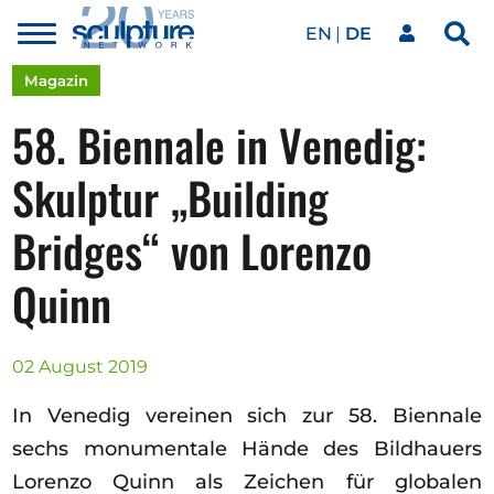
EN
DE
Toggle
Sea
menu
Unser Netzwerk
Skip to main content
Magazin
58. Biennale in Venedig:
Kunstwerke
Skulptur „Building
Bridges“ von Lorenzo
Unsere Events
Quinn
Kunstkalender
02 August 2019
Magazin
In Venedig vereinen sich zur 58. Biennale
sechs monumentale Hände des Bildhauers
Lorenzo Quinn als Zeichen für globalen