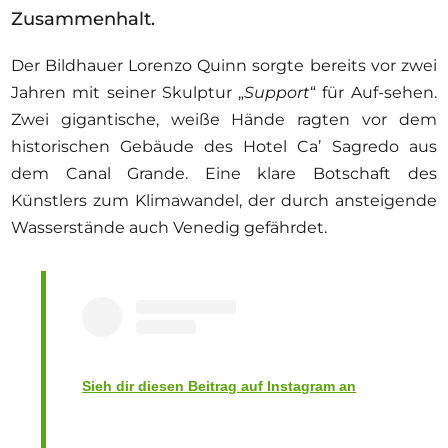
Ausschreibungen
Zusammenhalt.
Der Bildhauer Lorenzo Quinn sorgte bereits vor zwei
Jahren mit seiner Skulptur „
Support
“ für Auf-sehen.
Zwei gigantische, weiße Hände ragten vor dem
Mitglied werden
historischen Gebäude des Hotel Ca’ Sagredo aus
Künstler:innen
dem Canal Grande. Eine klare Botschaft des
Über uns
Künstlers zum Klimawandel, der durch ansteigende
Wasserstände auch Venedig gefährdet.
Spenden
Partners
Help
Kontakt
Sieh dir diesen Beitrag auf Instagram an