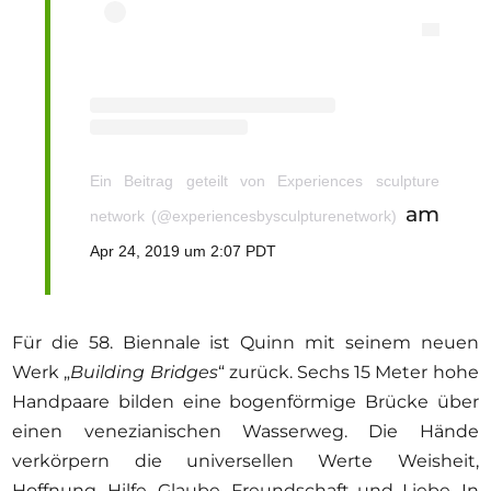
Ein Beitrag geteilt von Experiences sculpture
am
network (@experiencesbysculpturenetwork)
Apr 24, 2019 um 2:07 PDT
Für die 58. Biennale ist Quinn mit seinem neuen
Werk „
Building Bridges
“ zurück. Sechs 15 Meter hohe
Handpaare bilden eine bogenförmige Brücke über
einen venezianischen Wasserweg. Die Hände
verkörpern die universellen Werte Weisheit,
Hoffnung, Hilfe, Glaube, Freundschaft und Liebe. In