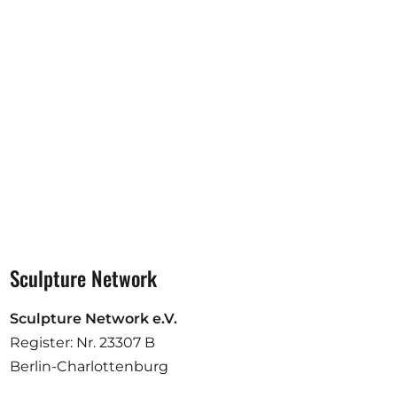
Ausschreibungen
Mitglied werden
Künstler:innen
Über uns
Spenden
Partners
Help
Sculpture Network
Kontakt
Sculpture Network e.V.
Register: Nr. 23307 B
Berlin-Charlottenburg