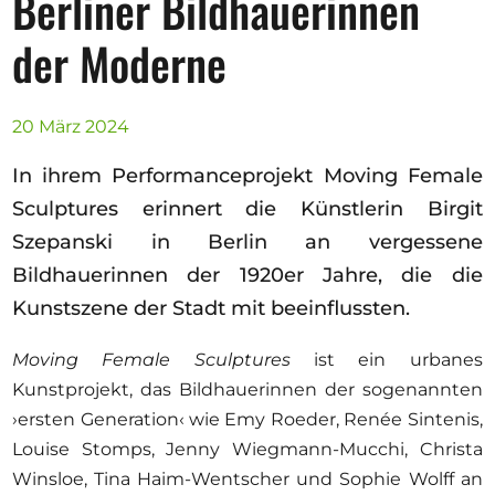
Berliner Bildhauerinnen
Ausschreibungen
der Moderne
20 März 2024
Mitglied werden
In ihrem Performanceprojekt Moving Female
Künstler:innen
Sculptures erinnert die Künstlerin Birgit
Über uns
Szepanski in Berlin an vergessene
Spenden
Bildhauerinnen der 1920er Jahre, die die
Partners
Kunstszene der Stadt mit beeinflussten.
Help
Moving Female Sculptures
ist ein urbanes
Kontakt
Kunstprojekt, das Bildhauerinnen der sogenannten
›ersten Generation‹ wie Emy Roeder, Renée Sintenis,
Louise Stomps, Jenny Wiegmann-Mucchi, Christa
Winsloe, Tina Haim-Wentscher und Sophie Wolff an