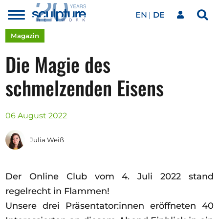
EN
DE
Toggle
Sea
menu
Unser Netzwerk
Skip to main content
Magazin
Die Magie des
Kunstwerke
schmelzenden Eisens
Unsere Events
06 August 2022
Julia Weiß
Kunstkalender
Der Online Club vom 4. Juli 2022 stand
Magazin
regelrecht in Flammen!
Unsere drei Präsentator:innen eröffneten 40