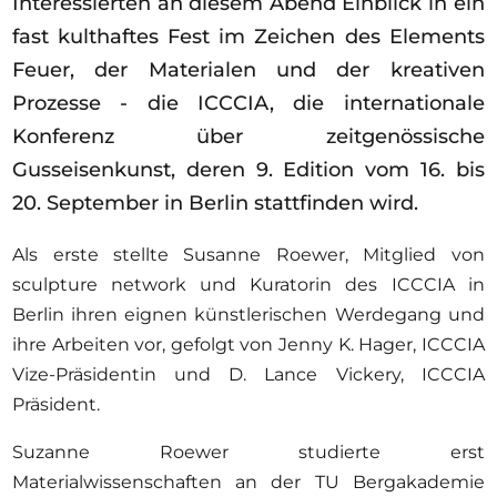
Interessierten an diesem Abend Einblick in ein
Ausschreibungen
fast kulthaftes Fest im Zeichen des Elements
Feuer, der Materialen und der kreativen
Prozesse - die ICCCIA, die internationale
Konferenz über zeitgenössische
Mitglied werden
Gusseisenkunst, deren 9. Edition vom 16. bis
Künstler:innen
20. September in Berlin stattfinden wird.
Über uns
Als erste stellte Susanne Roewer, Mitglied von
Spenden
sculpture network und Kuratorin des ICCCIA in
Help
Berlin ihren eignen künstlerischen Werdegang und
Kontakt
ihre Arbeiten vor, gefolgt von Jenny K. Hager, ICCCIA
Vize-Präsidentin und D. Lance Vickery, ICCCIA
Präsident.
Suzanne Roewer studierte erst
Materialwissenschaften an der TU Bergakademie