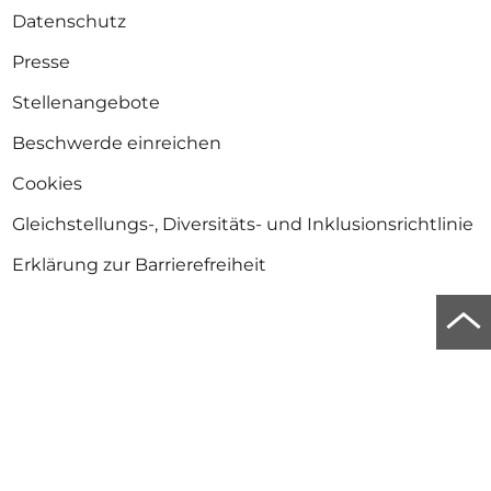
Datenschutz
Presse
Stellenangebote
Beschwerde einreichen
Cookies
Gleichstellungs-, Diversitäts- und Inklusionsrichtlinie
Erklärung zur Barrierefreiheit
Zu
Newsletter
Anf
der
Bleib informiert über die Skulptur in Europa und auf
der ganzen Welt.
Seit