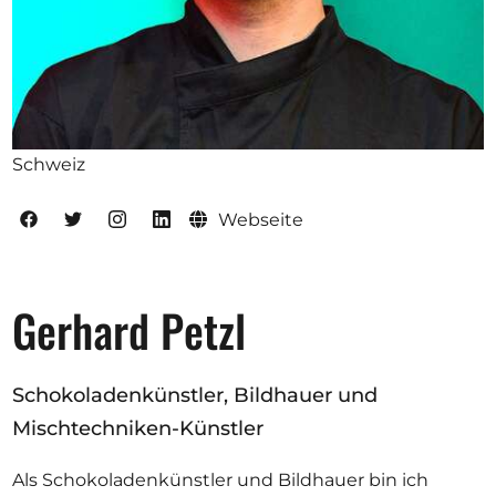
Ausschreibungen
Mitglied werden
Schweiz
Künstler:innen
Über uns
Webseite
Spenden
Partners
Gerhard Petzl
Help
Kontakt
Schokoladenkünstler, Bildhauer und
Mischtechniken-Künstler
Als Schokoladenkünstler und Bildhauer bin ich