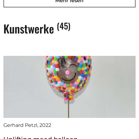
Mehr lesen
ein Buch veröffentlicht: "Schokoladenkristalle - die
Seele der Schokolade".
Nach 15 Jahren im Beruf hatte ich mich 2003
(45)
Kunstwerke
entschieden eine künstlerische Ausbildung zu
machen und besuchte daher die Meisterschule für
Kunst&Design (Bildhauerei) in Graz, Österreich und
habe diese mit einem Diplom abgeschlossen.
Seither arbeite ich auch mit anderen Medien, wie
Bronze, Stein, Holz, Fotografie, Videos, Malerei und
Grafiken. Mich einzuordnen ist schwierig, aber
gerade in so vielen verschiedenen Medien tätig zu
sein, reflektiert die Schönheit und Fülle der Kunst.
Nachdem ich über 40 Länder bereist habe fliessen
diese Erlebnisse und kulturellen Unterschiede auch
oft in meine Kunstwerke ein. Ein wesentliches
Gerhard Petzl, 2022
Element sind aber sicher die Licht und Schatten