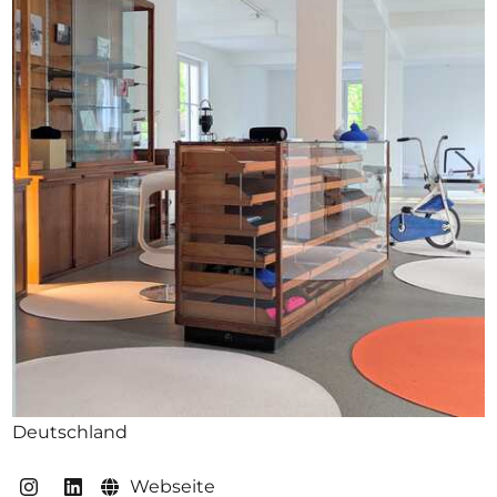
Ausschreibungen
Mitglied werden
Künstler:innen
Über uns
Spenden
Partners
Help
Kontakt
Deutschland
Webseite