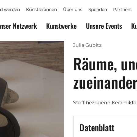
ed werden
Künstler:innen
Über uns
Spenden
Partners
nser Netzwerk
Kunstwerke
Unsere Events
Ku
Julia Gubitz
Räume, un
zueinander
Stoff bezogene Keramikf
Datenblatt