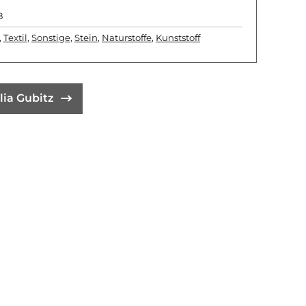
8
,
Textil
,
Sonstige
,
Stein
,
Naturstoffe
,
Kunststoff
lia Gubitz