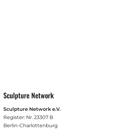
Ausschreibungen
Mitglied werden
Künstler:innen
Über uns
Spenden
Partners
Help
Sculpture Network
Kontakt
Sculpture Network e.V.
Register: Nr. 23307 B
Berlin-Charlottenburg