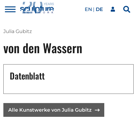
EN
DE
Toggle
Sea
menu
Unser Netzwerk
Skip to main content
Julia Gubitz
von den Wassern
Kunstwerke
Unsere Events
Datenblatt
Kunstkalender
Alle Kunstwerke von Julia Gubitz
Magazin