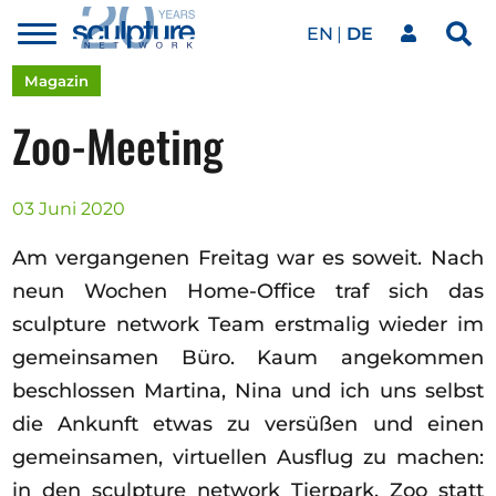
EN
DE
Toggle
Sea
menu
Unser Netzwerk
Skip to main content
Magazin
Zoo-Meeting
Kunstwerke
03 Juni 2020
Unsere Events
Am vergangenen Freitag war es soweit. Nach
neun Wochen Home-Office traf sich das
sculpture network Team erstmalig wieder im
Kunstkalender
gemeinsamen Büro. Kaum angekommen
beschlossen Martina, Nina und ich uns selbst
Magazin
die Ankunft etwas zu versüßen und einen
gemeinsamen, virtuellen Ausflug zu machen:
in den sculpture network Tierpark. Zoo statt