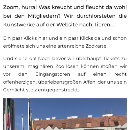
Ausschreibungen
Zoom, hurra! Was kreucht und fleucht da wohl
bei den Mitgliedern? Wir durchforsteten die
Kunstwerke auf der Website nach Tieren...
Mitglied werden
Ein paar Klicks hier und ein paar Klicks da und schon
eröffnete sich uns eine artenreiche Zookarte.
Künstler:innen
Über uns
Und siehe da! Noch bevor wir überhaupt Tickets zu
unserem imaginären Zoo lösen können stoßen wir
Spenden
vor den Eingangstoren auf einen recht
Partners
offenherzigen, überlebensgroßen Affen, der uns sein
Help
Gemächt stolz entgegenstreckt.
Kontakt