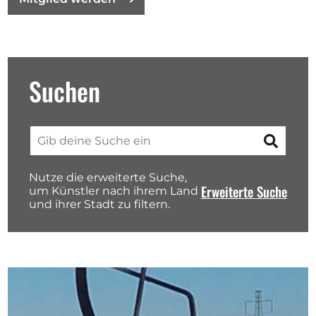
Ausschreibungen
Suchen
Mitglied werden
Künstler:innen
Über uns
Suchen
Spenden
Nutze die erweiterte Suche,
Erweiterte Suche
Partners
um Künstler nach ihrem Land
und ihrer Stadt zu filtern.
Help
Kontakt