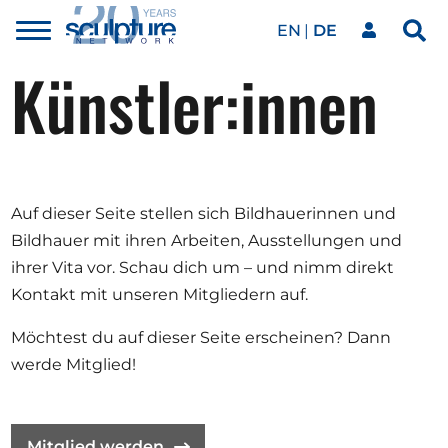
EN
DE
Toggle
Sea
menu
Künstler:innen
Unser Netzwerk
Skip to main content
Kunstwerke
Auf dieser Seite stellen sich Bildhauerinnen und
Unsere Events
Bildhauer mit ihren Arbeiten, Ausstellungen und
ihrer Vita vor. Schau dich um – und nimm direkt
Kontakt mit unseren Mitgliedern auf.
Kunstkalender
Möchtest du auf dieser Seite erscheinen? Dann
werde Mitglied!
Magazin
Mitglied werden