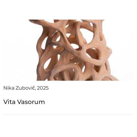
Ausschreibungen
Mitglied werden
Künstler:innen
Über uns
Spenden
Partners
Nika Zubović, 2025
Help
Vita Vasorum
Kontakt