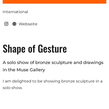
Ausschreibungen
International
Webseite
Mitglied werden
Künstler:innen
Shape of Gesture
Über uns
Spenden
A solo show of bronze sculpture and drawings
Help
in the Muse Gallery
Kontakt
I am delighted to be showing bronze sculpture in a
solo show.