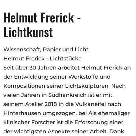
Ausschreibungen
Helmut Frerick -
Lichtkunst
Mitglied werden
Künstler:innen
Wissenschaft, Papier und Licht
Helmut Frerick - Lichtstücke
Über uns
Seit über 30 Jahren arbeitet Helmut Frerick an
Spenden
der Entwicklung seiner Werkstoffe und
Partners
Kompositionen seiner Lichtskulpturen. Nach
Help
vielen Jahren in Südfrankreich ist er mit
Kontakt
seinem Atelier 2018 in die Vulkaneifel nach
Hinterhausen umgezogen. bei Als ehemaliger
klinischer Forscher ist die Erforschung einer
der wichtigsten Aspekte seiner Arbeit. Dank