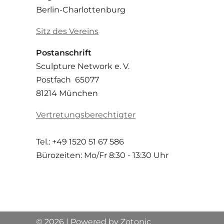
Berlin-Charlottenburg
Sitz des Vereins
Postanschrift
Sculpture Network e. V.
Postfach 65077
81214 München
Vertretungsberechtigter
Tel.: +49 1520 51 67 586
Bürozeiten: Mo/Fr
8:30 - 13:30 Uhr
© 2026 | Powered by
Zotonic