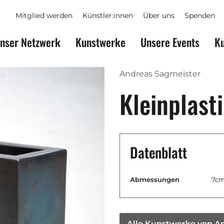
Mitglied werden
Künstler:innen
Über uns
Spenden
nser Netzwerk
Kunstwerke
Unsere Events
Ku
Andreas Sagmeister
Kleinplast
Datenblatt
Abmessungen
7cm
Alle Kunstwerke von A