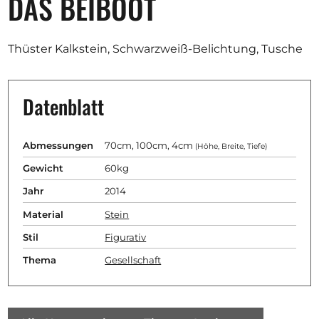
DAS BEIBOOT
Ausschreibungen
Thüster Kalkstein, Schwarzweiß-Belichtung, Tusche
Mitglied werden
Datenblatt
Künstler:innen
Über uns
Abmessungen
70cm, 100cm, 4cm
(Höhe, Breite, Tiefe)
Spenden
Gewicht
60kg
Help
Jahr
2014
Kontakt
Material
Stein
Stil
Figurativ
Thema
Gesellschaft