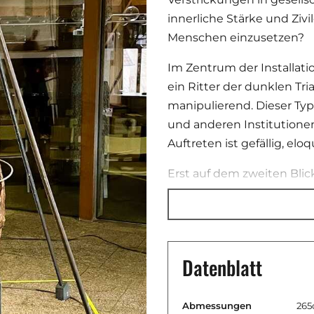
innerliche Stärke und Zivi
Menschen einzusetzen?
Im Zentrum der Installati
ein Ritter der dunklen Tr
manipulierend. Dieser Typu
und anderen Institutionen
Auftreten ist gefällig, e
Erst auf dem zweiten Bli
herabwürdigende Beziehu
auffällige Details sichtba
Macht und Geld an sich zu
schwarze Mantel verdeckt
Datenblatt
Geldsack und einen Anwal
gesetzwidrigen Machens
ausgegrenzten Opfern un
Abmessungen
265