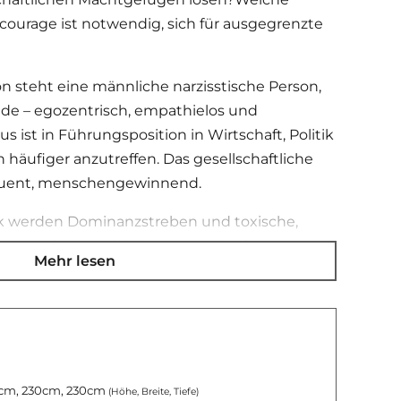
lcourage ist notwendig, sich für ausgegrenzte
on steht eine männliche narzisstische Person,
iade – egozentrisch, empathielos und
s ist in Führungsposition in Wirtschaft, Politik
 häufiger anzutreffen. Das gesellschaftliche
loquent, menschengewinnend.
ck werden Dominanzstreben und toxische,
ngsgeflechte sichtbar. Im Umlauf werden
Mehr lesen
r. Die rechte Hand ist einnehmend, stets bereit,
 reißen, bis hin zum sexuellen Missbrauch. Der
 teilweise den linken Arm mit dem gefüllten
t, der seinen Herrn und dessen mitunter
chaften durch Mundtodmachen der
d durch Leugnen der Taten beschützt.
cm, 230cm, 230cm
(Höhe, Breite, Tiefe)