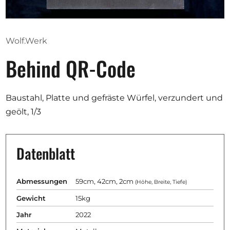
Ausschreibungen
Wolf.Werk
Behind QR-Code
Mitglied werden
Künstler:innen
Baustahl, Platte und gefräste Würfel, verzundert und
Über uns
geölt, 1/3
Spenden
Help
Datenblatt
Kontakt
Abmessungen
59cm, 42cm, 2cm
(Höhe, Breite, Tiefe)
Gewicht
15kg
Jahr
2022