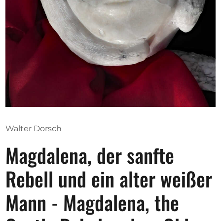
Ausschreibungen
Mitglied werden
Künstler:innen
Über uns
Spenden
Walter Dorsch
Partners
Magdalena, der sanfte
Help
Kontakt
Rebell und ein alter weißer
Mann - Magdalena, the