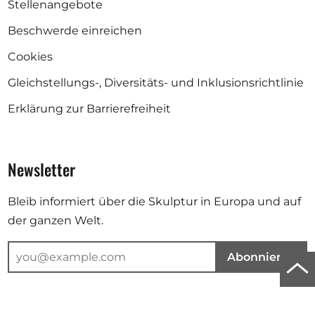
Stellenangebote
Beschwerde einreichen
Cookies
Gleichstellungs-, Diversitäts- und Inklusionsrichtlinie
Erklärung zur Barrierefreiheit
Newsletter
Bleib informiert über die Skulptur in Europa und auf
der ganzen Welt.
Abonnieren
Zu
Anf
Deine E-Mail-Adresse wird für den Versand unseres Newsletters
verwendet. Weitere Informationen findest du in unserer