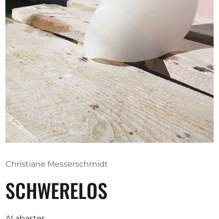
Ausschreibungen
Mitglied werden
Künstler:innen
Über uns
Spenden
Help
Kontakt
Christiane Messerschmidt
SCHWERELOS
ALabaster