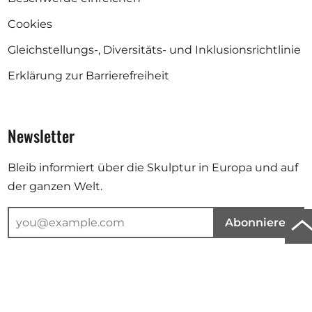
Cookies
Gleichstellungs-, Diversitäts- und Inklusionsrichtlinie
Erklärung zur Barrierefreiheit
Newsletter
Bleib informiert über die Skulptur in Europa und auf
der ganzen Welt.
Zu
Abonnieren
An
Deine E-Mail-Adresse wird für den Versand unseres Newsletters
de
verwendet. Weitere Informationen findest du in unserer
Datenschutzerklärung
.
Sei