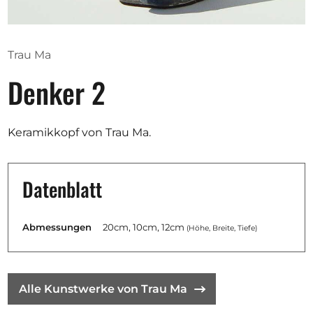
Ausschreibungen
Trau Ma
Denker 2
Mitglied werden
Künstler:innen
Keramikkopf von Trau Ma.
Über uns
Spenden
Datenblatt
Partners
Help
Abmessungen
20cm, 10cm, 12cm
(Höhe, Breite, Tiefe)
Kontakt
Alle Kunstwerke von Trau Ma