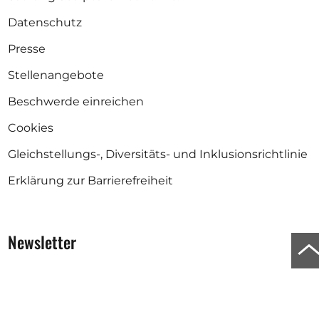
Datenschutz
Presse
Stellenangebote
Beschwerde einreichen
Cookies
Gleichstellungs-, Diversitäts- und Inklusionsrichtlinie
Erklärung zur Barrierefreiheit
Newsletter
Zu
An
Bleib informiert über die Skulptur in Europa und auf
der ganzen Welt.
de